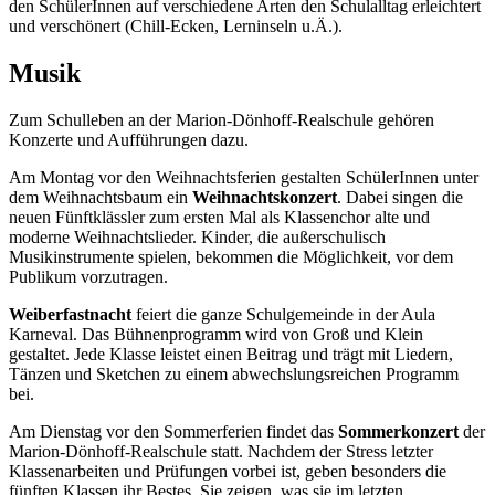
den SchülerInnen auf verschiedene Arten den Schulalltag erleichtert
und verschönert (Chill-Ecken, Lerninseln u.Ä.).
Musik
Zum Schulleben an der Marion-Dönhoff-Realschule gehören
Konzerte und Aufführungen dazu.
Am Montag vor den Weihnachtsferien gestalten SchülerInnen unter
dem Weihnachtsbaum ein
Weihnachtskonzert
. Dabei singen die
neuen Fünft­klässler zum ersten Mal als Klassenchor alte und
moderne Weihnachtslieder. Kinder, die außerschulisch
Musikinstrumente spielen, bekommen die Möglichkeit, vor dem
Publikum vorzutragen.
Weiberfastnacht
feiert die ganze Schulgemeinde in der Aula
Karneval. Das Bühnenprogramm wird von Groß und Klein
gestaltet. Jede Klasse leistet einen Beitrag und trägt mit Liedern,
Tänzen und Sketchen zu einem abwechslungs­reichen Programm
bei.
Am Dienstag vor den Sommerferien findet das
Sommerkonzert
der
Marion-Dönhoff-Realschule statt. Nachdem der Stress letzter
Klassenarbeiten und Prüfungen vorbei ist, geben besonders die
fünften Klassen ihr Bestes. Sie zeigen, was sie im letzten