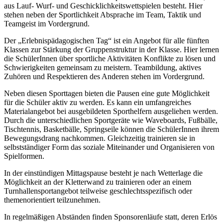
aus Lauf- Wurf- und Geschicklichkeitswettspielen besteht. Hier
stehen neben der Sportlichkeit Absprache im Team, Taktik und
Teamgeist im Vordergrund.
Der „Erlebnispädagogischen Tag“ ist ein Angebot für alle fünften
Klassen zur Stärkung der Gruppenstruktur in der Klasse. Hier lernen
die SchülerInnen über sportliche Aktivitäten Konflikte zu lösen und
Schwierigkeiten gemeinsam zu meistern. Teambildung, aktives
Zuhören und Respektieren des Anderen stehen im Vordergrund.
Neben diesen Sporttagen bieten die Pausen eine gute Möglichkeit
für die Schüler aktiv zu werden. Es kann ein umfangreiches
Materialangebot bei ausgebildeten Sporthelfern ausgeliehen werden.
Durch die unterschiedlichen Sportgeräte wie Waveboards, Fußbälle,
Tischtennis, Basketbälle, Springseile können die SchülerInnen ihrem
Bewegungsdrang nachkommen. Gleichzeitig trainieren sie in
selbstständiger Form das soziale Miteinander und Organisieren von
Spielformen.
In der einstündigen Mittagspause besteht je nach Wetterlage die
Möglichkeit an der Kletterwand zu trainieren oder an einem
Turnhallensportangebot teilweise geschlechtsspezifisch oder
themenorientiert teilzunehmen.
In regelmäßigen Abständen finden Sponsorenläufe statt, deren Erlös