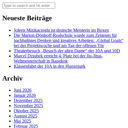
Neueste Beiträge
Joleen Mizikacioglu ist deutsche Meisterin im Boxen
Die Marion-Dönhoff-Realschule wurde zum Zentrum für
nachhaltiges Denken und kreatives Arbeiten: „Global Goals“
bei der Projektwoche und am Tag der offenen Tür
Theaterbesuch „Besuch der alten Dame“ der 10A und 10D
Marcel Dziubek erreicht 4. Platz bei der Jiu-Jitsu-
Weltmeisterschaft in Bangkok
Klassenfahrt der 10A in den Hunzepark
Archiv
Juni 2026
Januar 2026
Dezember 2025
November 2025
Oktober 2025
August 2025
Mai 2025
Februar 2025