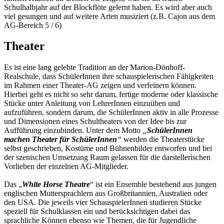
Schulhalbjahr auf der Blockflöte gelernt haben. Es wird aber auch
viel gesungen und auf weitere Arten musiziert (z.B. Cajon aus dem
AG-Bereich 5 / 6)
Theater
Es ist eine lang gelebte Tradition an der Marion-Dönhoff-
Realschule, dass SchülerInnen ihre schauspielerischen Fähigkeiten
im Rahmen einer Theater-AG zeigen und verfeinern können.
Hierbei geht es nicht so sehr darum, fertige moderne oder klassische
Stücke unter Anleitung von LehrerInnen einzuüben und
aufzuführen, sondern darum, die SchülerInnen aktiv in alle Prozesse
und Dimensionen eines Schultheaters von der Idee bis zur
Aufführung einzubinden. Unter dem Motto
„
SchülerInnen
machen Theater für SchülerInnen
“
werden die Theaterstücke
selbst geschrieben, Kostüme und Bühnenbilder entworfen und bei
der szenischen Umsetzung Raum gelassen für die darstellerischen
Vorlieben der einzelnen AG‑Mitglieder.
Das „
White Horse Theatre
“ ist ein Ensemble bestehend aus jungen
englischen Muttersprachlern aus Großbritannien, Australien oder
den USA. Die jeweils vier SchauspielerInnen studieren Stücke
speziell für Schulklassen ein und berücksichtigen dabei das
sprachliche Können ebenso wie Themen, die für Jugendliche