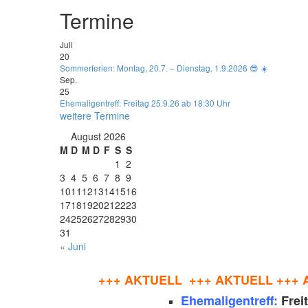
Termine
Juli
20
Sommerferien: Montag, 20.7. – Dienstag, 1.9.2026 😎 ☀️
Sep.
25
Ehemaligentreff: Freitag 25.9.26 ab 18:30 Uhr
weitere Termine
August 2026
M
D
M
D
F
S
S
1
2
3
4
5
6
7
8
9
10
11
12
13
14
15
16
17
18
19
20
21
22
23
24
25
26
27
28
29
30
31
« Juni
+++ AKTUELL +++
AKTUELL +++ 
Ehemaligentreff:
Frei