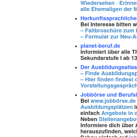
Wiedersehen · Erinne
alle Ehemaligen der 
Herkunftssprachlicher
Bei Interesse bitten 
– Faltbroschüre zum 
– Formular zur Neu-
planet-beruf.de
Informiert über alle
Sekundarstufe I ab 1
D
er Ausbildungsatlas
– Finde Ausbildungsp
– Hier finden findes
Vorstellungsgespräch
Jobbörse und Berufs
Bei
www.jobbörse.de
Ausbildungsplätzen
i
einfach
Angebote in 
Neben
Stellenangebo
Informiere dich übe
herauszufinden, welch