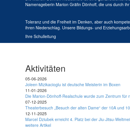
Namensgeberin Marion Gräfin Dönhoff, die uns durch ihr L
Toleranz und die Freiheit im Denken, aber auch kompete
ihren Niederschlag. Unsere Bildungs- und Erziehungsarbei
Ihre Schulleitung
Aktivitäten
05-06-2026
Joleen Mizikacioglu ist deutsche Meisterin im Boxen
11-01-2026
Die Marion-Dönhoff-Realschule wurde zum Zentrum für na
07-12-2025
Theaterbesuch „Besuch der alten Dame“ der 10A und 1
12-11-2025
Marcel Dziubek erreicht 4. Platz bei der Jiu-Jitsu-Weltme
weitere Artikel