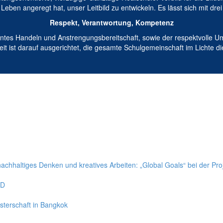
eben angeregt hat, unser Leitbild zu entwickeln. Es lässt sich mit dr
Respekt, Verantwortung, Kompetenz
ntes Handeln und Anstrengungsbereitschaft, sowie der respektvolle U
t ist darauf ausgerichtet, die gesamte Schulgemeinschaft im Lichte die
chhaltiges Denken und kreatives Arbeiten: „Global Goals“ bei der Pr
0D
isterschaft in Bangkok