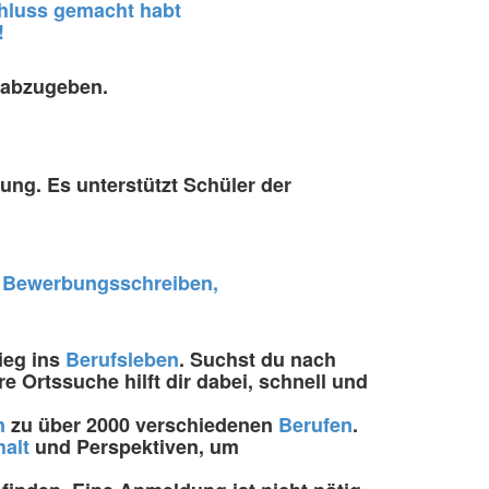
chluss gemacht habt
!
t abzugeben.
ng. Es unterstützt Schüler der
n, Bewerbungsschreiben,
ieg ins
Berufsleben
. Suchst du nach
e Ortssuche hilft dir dabei, schnell und
n
zu über 2000 verschiedenen
Berufen
.
alt
und Perspektiven, um