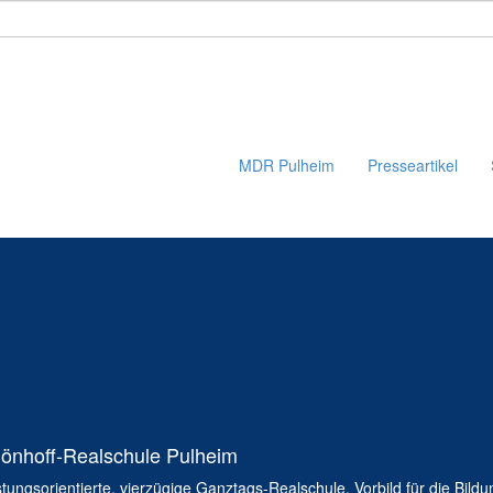
MDR Pulheim
Presseartikel
önhoff-Realschule Pulheim
stungsorientierte, vierzügige Ganztags-Realschule. Vorbild für die Bild