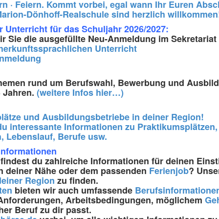
rn · Feiern. Kommt vorbei, egal wann Ihr Euren Abs
Marion-Dönhoff-Realschule sind herzlich willkommen
 Unterricht für das Schuljahr 2026/2027:
wir Sie die ausgefüllte Neu-Anmeldung im Sekretaria
herkunftssprachlichen Unterricht
Anmeldung
 Themen rund um Berufswahl, Bewerbung und Ausbildu
3 Jahren.
(weitere Infos hier…)
lätze und Ausbildungsbetriebe in deiner Region!
t du interessante Informationen zu Praktikumsplätze
, Lebenslauf, Berufe usw.
informationen
findest du zahlreiche Informationen für deinen Einst
n deiner Nähe oder dem passenden
Ferienjob
? Unser
deiner Region
zu finden.
ten
bieten wir auch umfassende
Berufsinformatione
r Anforderungen, Arbeitsbedingungen, möglichem
Geh
er Beruf zu dir passt.