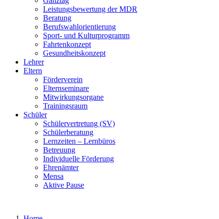
Ganztag
Leistungsbewertung der MDR
Beratung
Berufswahlorientierung
Sport- und Kulturprogramm
Fahrtenkonzept
Gesundheitskonzept
Lehrer
Eltern
Förderverein
Elternseminare
Mitwirkungsorgane
Trainingsraum
Schüler
Schülervertretung (SV)
Schülerberatung
Lernzeiten – Lernbüros
Betreuung
Individuelle Förderung
Ehrenämter
Mensa
Aktive Pause
Home