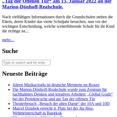
„Tag der Offenen Tür“ am 15. Januar 2022 an der
Marion-Dönhoff-Realschule.
Nach vielfältigen Informationen durch die Grundschulen stehen die
Eltern, deren Kinder das vierte Schuljahr besuchen, nun vor der
wichtigen Entscheidung, welche weiterführende Schule für ihr Kind
die richtige ist....
mehr....
Suche
Neueste Beiträge
Joleen Mizikacioglu ist deutsche Meisterin im Boxen
Die Marion-Dönhoff-Realschule wurde zum Zentrum für
nachhaltiges Denken und kreatives Arbeiten: „Global Goals“
bei der Projektwoche und am Tag der offenen Tür
Theaterbesuch „Besuch der alten Dame“ der 10A und 10D
Marcel Dziubek erreicht 4. Platz bei der Jiu-Jitsu-
Weltmeisterschaft in Bangkok