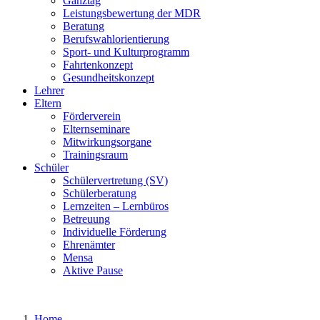
Ganztag
Leistungsbewertung der MDR
Beratung
Berufswahlorientierung
Sport- und Kulturprogramm
Fahrtenkonzept
Gesundheitskonzept
Lehrer
Eltern
Förderverein
Elternseminare
Mitwirkungsorgane
Trainingsraum
Schüler
Schülervertretung (SV)
Schülerberatung
Lernzeiten – Lernbüros
Betreuung
Individuelle Förderung
Ehrenämter
Mensa
Aktive Pause
Home