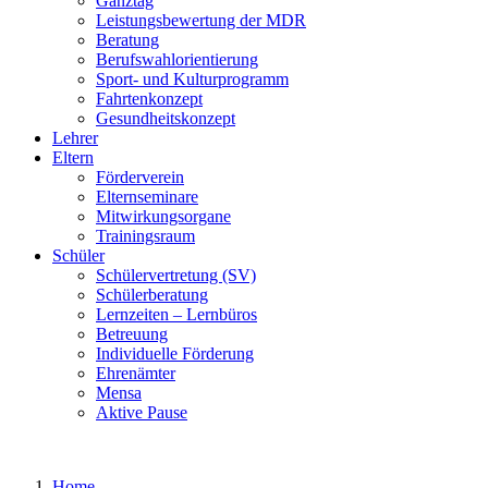
Ganztag
Leistungsbewertung der MDR
Beratung
Berufswahlorientierung
Sport- und Kulturprogramm
Fahrtenkonzept
Gesundheitskonzept
Lehrer
Eltern
Förderverein
Elternseminare
Mitwirkungsorgane
Trainingsraum
Schüler
Schülervertretung (SV)
Schülerberatung
Lernzeiten – Lernbüros
Betreuung
Individuelle Förderung
Ehrenämter
Mensa
Aktive Pause
Home