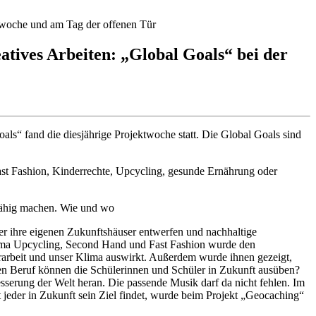
twoche und am Tag der offenen Tür
tives Arbeiten: „Global Goals“ bei der
ls“ fand die diesjährige Projektwoche statt. Die Global Goals sind
ast Fashion, Kinderrechte, Upcycling, gesunde Ernährung oder
tsfähig machen. Wie und wo
r ihre eigenen Zukunftshäuser entwerfen und nachhaltige
Thema Upcycling, Second Hand und Fast Fashion wurde den
rarbeit und unser Klima auswirkt. Außerdem wurde ihnen gezeigt,
hen Beruf können die Schülerinnen und Schüler in Zukunft ausüben?
sserung der Welt heran. Die passende Musik darf da nicht fehlen. Im
jeder in Zukunft sein Ziel findet, wurde beim Projekt „Geocaching“