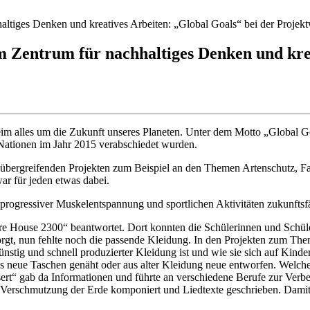
tiges Denken und kreatives Arbeiten: „Global Goals“ bei der Projek
Zentrum für nachhaltiges Denken und krea
im alles um die Zukunft unseres Planeten. Unter dem Motto „Global Goa
n Nationen im Jahr 2015 verabschiedet wurden.
senübergreifenden Projekten zum Beispiel an den Themen Artenschutz, F
ar für jeden etwas dabei.
it progressiver Muskelentspannung und sportlichen Aktivitäten zukunf
e House 2300“ beantwortet. Dort konnten die Schülerinnen und Schüle
sorgt, nun fehlte noch die passende Kleidung. In den Projekten zum 
stig und schnell produzierter Kleidung ist und wie sie sich auf Kinde
ans neue Taschen genäht oder aus alter Kleidung neue entworfen. Welc
ert“ gab da Informationen und führte an verschiedene Berufe zur Verbe
Verschmutzung der Erde komponiert und Liedtexte geschrieben. Damit 