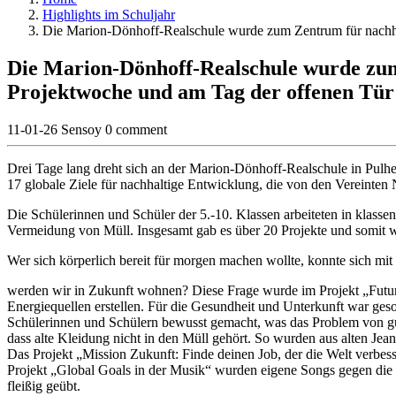
Highlights im Schuljahr
Die Marion-Dönhoff-Realschule wurde zum Zentrum für nachhal
Die Marion-Dönhoff-Realschule wurde zum 
Projektwoche und am Tag der offenen Tür
11-01-26
Sensoy
0 comment
Drei Tage lang dreht sich an der Marion-Dönhoff-Realschule in Pulhe
17 globale Ziele für nachhaltige Entwicklung, die von den Vereinte
Die Schülerinnen und Schüler der 5.-10. Klassen arbeiteten in klas
Vermeidung von Müll. Insgesamt gab es über 20 Projekte und somit w
Wer sich körperlich bereit für morgen machen wollte, konnte sich m
werden wir in Zukunft wohnen? Diese Frage wurde im Projekt „Futur
Energiequellen erstellen. Für die Gesundheit und Unterkunft war ge
Schülerinnen und Schülern bewusst gemacht, was das Problem von gün
dass alte Kleidung nicht in den Müll gehört. So wurden aus alten Je
Das Projekt „Mission Zukunft: Finde deinen Job, der die Welt verbess
Projekt „Global Goals in der Musik“ wurden eigene Songs gegen die 
fleißig geübt.