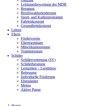
Ganztag
Leistungsbewertung der MDR
Beratung
Berufswahlorientierung
Sport- und Kulturprogramm
Fahrtenkonzept
Gesundheitskonzept
Lehrer
Eltern
Förderverein
Elternseminare
Mitwirkungsorgane
Trainingsraum
Schüler
Schülervertretung (SV)
Schülerberatung
Lernzeiten – Lernbüros
Betreuung
Individuelle Förderung
Ehrenämter
Mensa
Aktive Pause
Home