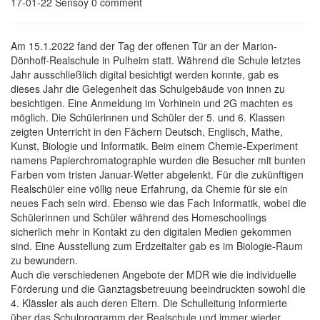
17-01-22
Sensoy
0 comment
Am 15.1.2022 fand der Tag der offenen Tür an der Marion-
Dönhoff-Realschule in Pulheim statt. Während die Schule letztes
Jahr ausschließlich digital besichtigt werden konnte, gab es
dieses Jahr die Gelegenheit das Schulgebäude von innen zu
besichtigen. Eine Anmeldung im Vorhinein und 2G machten es
möglich. Die Schülerinnen und Schüler der 5. und 6. Klassen
zeigten Unterricht in den Fächern Deutsch, Englisch, Mathe,
Kunst, Biologie und Informatik. Beim einem Chemie-Experiment
namens Papierchromatographie wurden die Besucher mit bunten
Farben vom tristen Januar-Wetter abgelenkt. Für die zukünftigen
Realschüler eine völlig neue Erfahrung, da Chemie für sie ein
neues Fach sein wird. Ebenso wie das Fach Informatik, wobei die
Schülerinnen und Schüler während des Homeschoolings
sicherlich mehr in Kontakt zu den digitalen Medien gekommen
sind. Eine Ausstellung zum Erdzeitalter gab es im Biologie-Raum
zu bewundern.
Auch die verschiedenen Angebote der MDR wie die individuelle
Förderung und die Ganztagsbetreuung beeindruckten sowohl die
4. Klässler als auch deren Eltern. Die Schulleitung informierte
über das Schulprogramm der Realschule und immer wieder