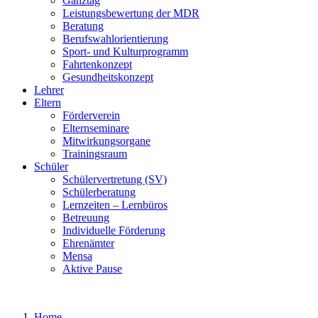
Ganztag
Leistungsbewertung der MDR
Beratung
Berufswahlorientierung
Sport- und Kulturprogramm
Fahrtenkonzept
Gesundheitskonzept
Lehrer
Eltern
Förderverein
Elternseminare
Mitwirkungsorgane
Trainingsraum
Schüler
Schülervertretung (SV)
Schülerberatung
Lernzeiten – Lernbüros
Betreuung
Individuelle Förderung
Ehrenämter
Mensa
Aktive Pause
Home