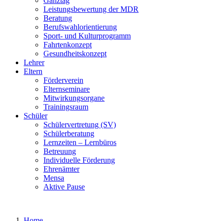
Ganztag
Leistungsbewertung der MDR
Beratung
Berufswahlorientierung
Sport- und Kulturprogramm
Fahrtenkonzept
Gesundheitskonzept
Lehrer
Eltern
Förderverein
Elternseminare
Mitwirkungsorgane
Trainingsraum
Schüler
Schülervertretung (SV)
Schülerberatung
Lernzeiten – Lernbüros
Betreuung
Individuelle Förderung
Ehrenämter
Mensa
Aktive Pause
Home