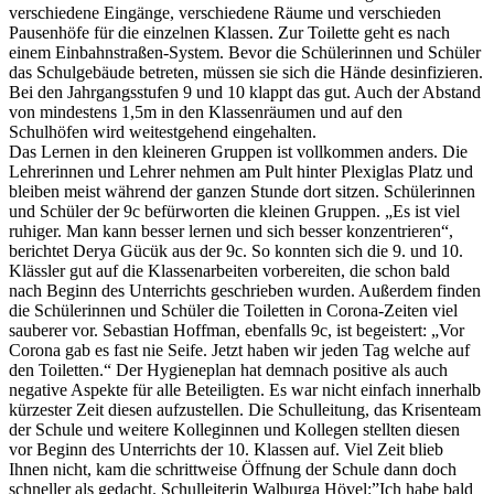
verschiedene Eingänge, verschiedene Räume und verschieden
Pausenhöfe für die einzelnen Klassen. Zur Toilette geht es nach
einem Einbahnstraßen-System. Bevor die Schülerinnen und Schüler
das Schulgebäude betreten, müssen sie sich die Hände desinfizieren.
Bei den Jahrgangsstufen 9 und 10 klappt das gut. Auch der Abstand
von mindestens 1,5m in den Klassenräumen und auf den
Schulhöfen wird weitestgehend eingehalten.
Das Lernen in den kleineren Gruppen ist vollkommen anders. Die
Lehrerinnen und Lehrer nehmen am Pult hinter Plexiglas Platz und
bleiben meist während der ganzen Stunde dort sitzen. Schülerinnen
und Schüler der 9c befürworten die kleinen Gruppen. „Es ist viel
ruhiger. Man kann besser lernen und sich besser konzentrieren“,
berichtet Derya Gücük aus der 9c. So konnten sich die 9. und 10.
Klässler gut auf die Klassenarbeiten vorbereiten, die schon bald
nach Beginn des Unterrichts geschrieben wurden. Außerdem finden
die Schülerinnen und Schüler die Toiletten in Corona-Zeiten viel
sauberer vor. Sebastian Hoffman, ebenfalls 9c, ist begeistert: „Vor
Corona gab es fast nie Seife. Jetzt haben wir jeden Tag welche auf
den Toiletten.“ Der Hygieneplan hat demnach positive als auch
negative Aspekte für alle Beteiligten. Es war nicht einfach innerhalb
kürzester Zeit diesen aufzustellen. Die Schulleitung, das Krisenteam
der Schule und weitere Kolleginnen und Kollegen stellten diesen
vor Beginn des Unterrichts der 10. Klassen auf. Viel Zeit blieb
Ihnen nicht, kam die schrittweise Öffnung der Schule dann doch
schneller als gedacht. Schulleiterin Walburga Hövel:”Ich habe bald