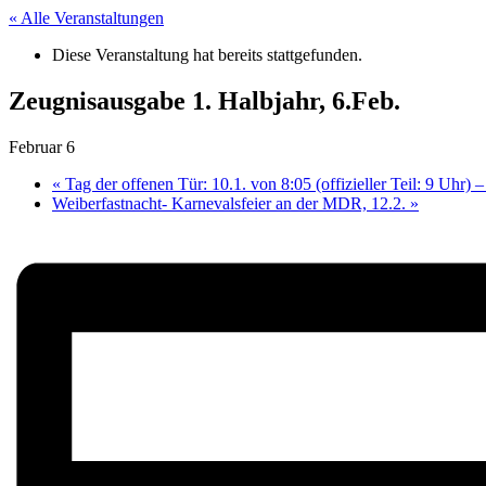
« Alle Veranstaltungen
Diese Veranstaltung hat bereits stattgefunden.
Zeugnisausgabe 1. Halbjahr, 6.Feb.
Februar 6
«
Tag der offenen Tür: 10.1. von 8:05 (offizieller Teil: 9 Uhr) 
Weiberfastnacht- Karnevalsfeier an der MDR, 12.2.
»